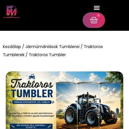
0
Kezdőlap
/
Járműmániások Tumblerei
/
Traktoros
Tumblerek
/ Traktoros Tumbler