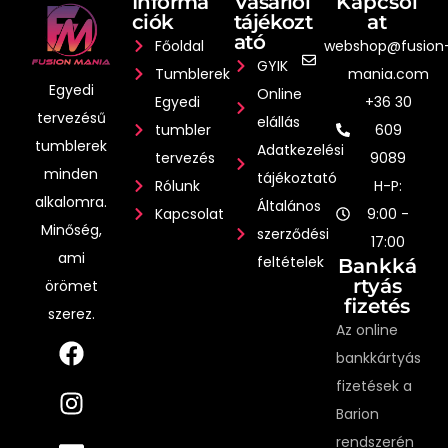
Informá
Vásárlói
Kapcsol
ciók
tájékozt
at
ató
Főoldal
webshop@fusion
GYIK
Tumblerek
mania.com
Egyedi
Online
Egyedi
+36 30
tervezésű
elállás
tumbler
609
tumblerek
Adatkezelési
tervezés
9089
minden
tájékoztató
Rólunk
H-P:
alkalomra.
Általános
Kapcsolat
9:00 -
Minőség,
szerződési
17:00
ami
feltételek
Bankká
rtyás
örömet
fizetés
szerez.
Az online
bankkártyás
fizetések a
Barion
rendszerén