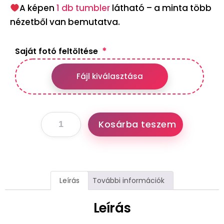
A képen
1 db tumbler
látható – a minta több
nézetből van bemutatva.
*
Saját fotó feltöltése
Fájl kiválasztása
Leírás
További információk
Leírás