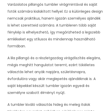
Varázslatos pillangós tumbler virágmintával és saját
fotók számára kialakított hellyel. Ez a különleges design
nemcsak praktikus, hanem igazán személyes ajándék
is lehet szeretteid számára. A tumbleren több saját
fénykép is elhelyezhető, így megőrizheted a legszebb
emlékeket egy stílusos és mindennap használható
formában.
A lila pillangó és a részletgazdag virágdíszítés elegáns,
mégis meghitt hangulatot teremt, ezért tökéletes
választás lehet anyák napjára, születésnapra,
évfordulóra vagy akár meglepetés ajándéknak is. A
saját képekkel készült tumbler igazán egyedi és
személyre szabott élményt nyújt.
A tumbler kiváló választás hideg és meleg italok