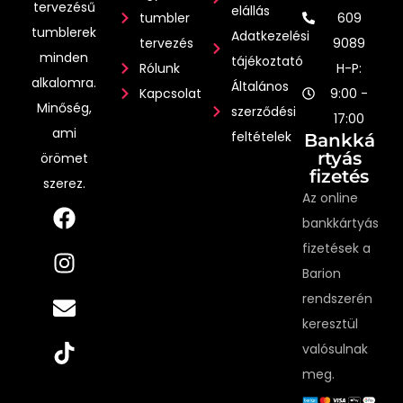
tervezésű
elállás
tumbler
609
tumblerek
Adatkezelési
tervezés
9089
minden
tájékoztató
Rólunk
H-P:
alkalomra.
Általános
Kapcsolat
9:00 -
Minőség,
szerződési
17:00
ami
feltételek
Bankká
rtyás
örömet
fizetés
szerez.
Az online
bankkártyás
fizetések a
Barion
rendszerén
keresztül
valósulnak
meg.