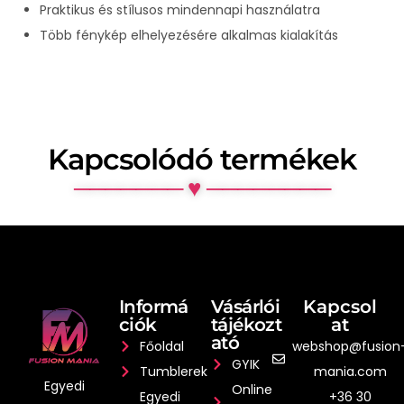
Praktikus és stílusos mindennapi használatra
Több fénykép elhelyezésére alkalmas kialakítás
Kapcsolódó termékek
─────── ♥ ────────
Informá
Vásárlói
Kapcsol
ciók
tájékozt
at
ató
Főoldal
webshop@fusion
GYIK
Tumblerek
mania.com
Egyedi
Online
Egyedi
+36 30