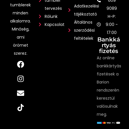
tumbler
609
tumblerek
Adatkezelési
tervezés
9089
minden
tájékoztató
Rólunk
H-P:
alkalomra.
Általános
Kapcsolat
9:00 -
Minőség,
szerződési
17:00
ami
feltételek
Bankká
rtyás
örömet
fizetés
szerez.
Az online
bankkártyás
fizetések a
Barion
rendszerén
keresztül
valósulnak
meg.