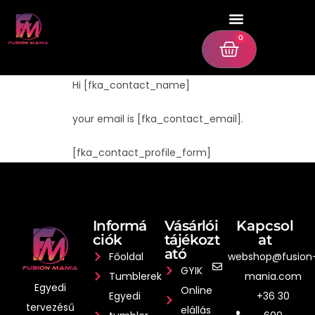
0
Hi [fka_contact_name]
your email is [fka_contact_email].
[fka_contact_profile_form]
Informá
Vásárlói
Kapcsol
ciók
tájékozt
at
ató
Főoldal
webshop@fusion
GYIK
Tumblerek
mania.com
Egyedi
Online
Egyedi
+36 30
tervezésű
elállás