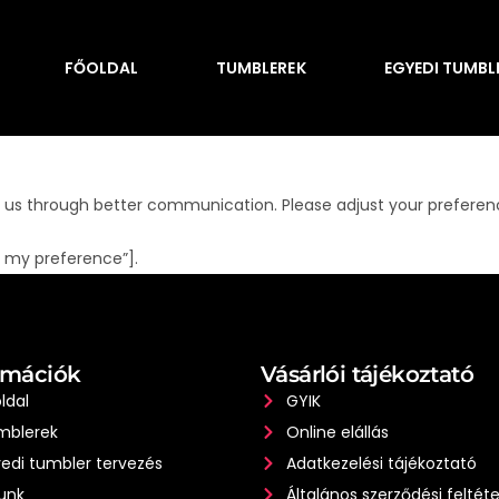
FŐOLDAL
TUMBLEREK
EGYEDI TUMBL
 us through better communication. Please adjust your preferenc
 my preference”].
rmációk
Vásárlói tájékoztató
ldal
GYIK
mblerek
Online elállás
edi tumbler tervezés
Adatkezelési tájékoztató
unk
Általános szerződési feltéte