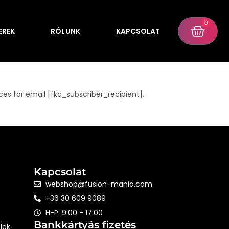
0
EREK
RÓLUNK
KAPCSOLAT
es for email [fka_subscriber_recipient].
Kapcsolat
webshop@fusion-mania.com
+36 30 609 9089
H-P: 9:00 - 17:00
Bankkártyás fizetés
lek