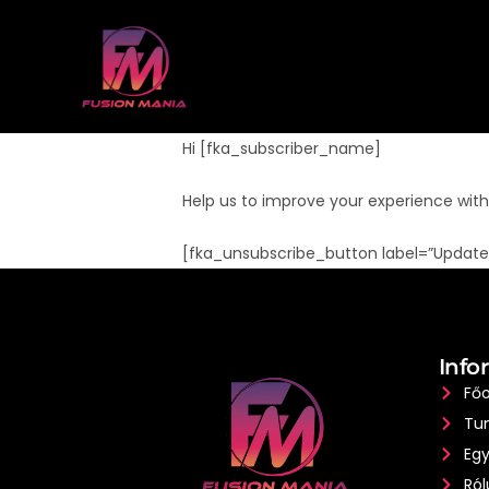
Hi [fka_subscriber_name]
Help us to improve your experience with
[fka_unsubscribe_button label=”Update
Info
Főo
Tu
Egy
Ról