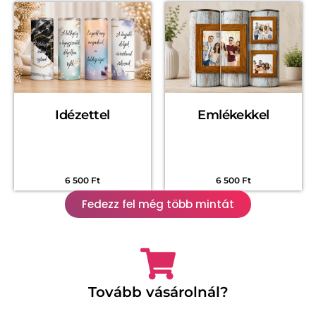
Idézettel
Emlékekkel
6 500
Ft
6 500
Ft
Fedezz fel még több mintát
Tovább vásárolnál?