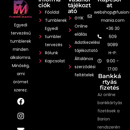
ciók
tájékozt
at
ató
Főoldal
webshop@fusion
GYIK
Tumblerek
mania.com
Egyedi
Online
Egyedi
+36 30
tervezésű
elállás
tumbler
609
tumblerek
Adatkezelési
tervezés
9089
minden
tájékoztató
Rólunk
H-P:
alkalomra.
Általános
Kapcsolat
9:00 -
Minőség,
szerződési
17:00
ami
feltételek
Bankká
rtyás
örömet
fizetés
szerez.
Az online
bankkártyás
fizetések a
Barion
rendszerén