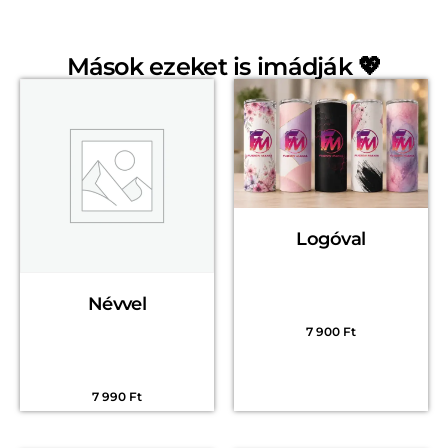
Mások ezeket is imádják 💖
Logóval
Névvel
7 900
Ft
7 990
Ft