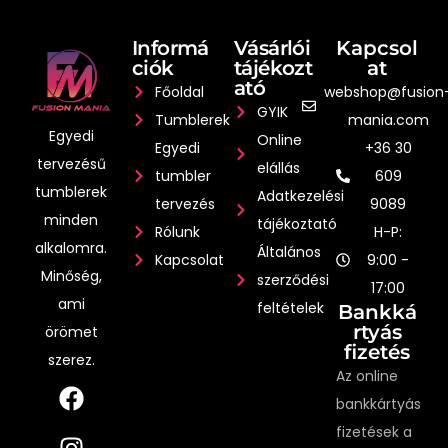
Informá
Vásárlói
Kapcsol
ciók
tájékozt
at
ató
Főoldal
webshop@fusion
GYIK
Tumblerek
mania.com
Egyedi
Online
Egyedi
+36 30
tervezésű
elállás
tumbler
609
tumblerek
Adatkezelési
tervezés
9089
minden
tájékoztató
Rólunk
H-P:
alkalomra.
Általános
Kapcsolat
9:00 -
Minőség,
szerződési
17:00
ami
feltételek
Bankká
rtyás
örömet
fizetés
szerez.
Az online
bankkártyás
fizetések a